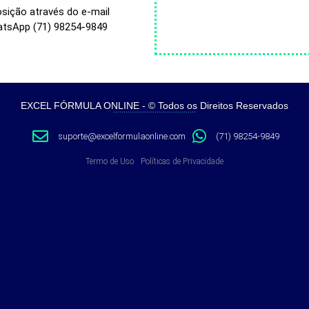
osição através do e-mail
atsApp (71) 98254-9849
EXCEL FÓRMULA ONLINE - © Todos os Direitos Reservados
………………………………….
suporte@excelformulaonline.com
(71) 98254-9849
Termo de Uso
Políticas de Privacidade