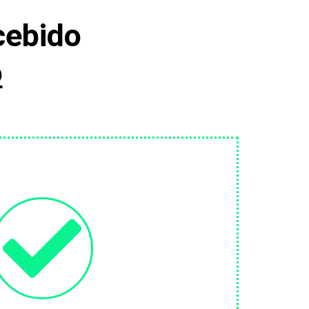
cebido
o