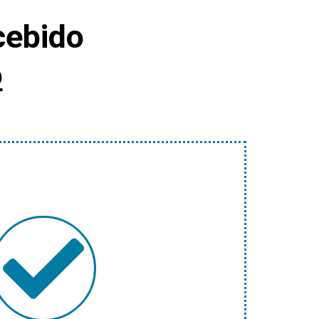
cebido
o