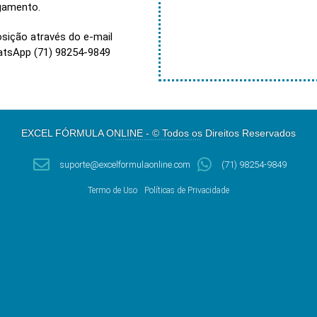
agamento.
osição através do e-mail
atsApp (71) 98254-9849
EXCEL FÓRMULA ONLINE - © Todos os Direitos Reservados
………………………………….
suporte@excelformulaonline.com
(71) 98254-9849
Termo de Uso
Políticas de Privacidade